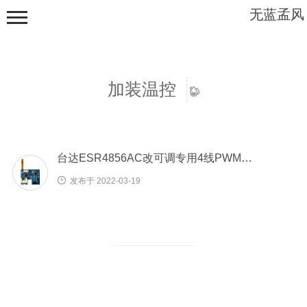
无蓝孟风
加装温控
台达ESR4856AC改可调专用4线PWM风扇智能温控模块(WL-56WK)
首页
资源分享
发布于 2022-03-19
教程资料
软件下载
电子产品
仪表表头