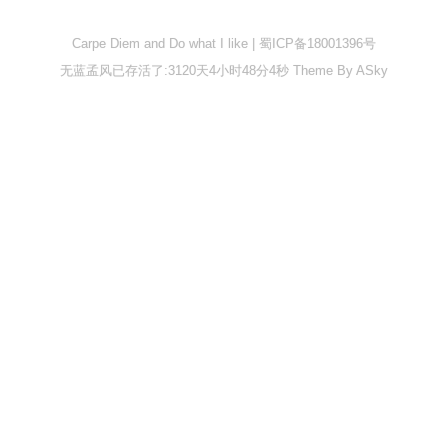
电子负载
电源充电器
Carpe Diem and Do what I like |
蜀ICP备18001396号
电池分容仪
无蓝孟风已存活了:3120天4小时48分4秒
Theme By
ASky
软件
JAVA
数据库
嵌入式
关于本站