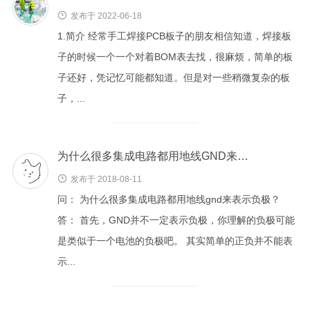
电子负载
发布于 2022-06-18
电源充电器
1.简介 经常手工焊接PCB板子的朋友相信知道，焊接板
电池分容仪
子的时候一个一个对着BOM表去找，很麻烦，简单的板
子还好，凭记忆可能都知道。但是对一些稍微复杂的板
软件
子，...
JAVA
数据库
嵌入式
为什么很多集成电路都用地线GND来表示负极？
发布于 2018-08-11
关于本站
问： 为什么很多集成电路都用地线gnd来表示负极？
答： 首先，GND并不一定表示负极，你理解的负极可能
是类似于一个电池的负极吧。 其实简单的正负并不能表
示...