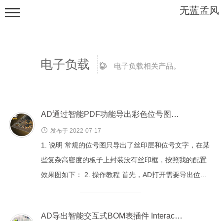
无蓝孟风
电子负载
电子负载相关产品。
首页
AD通过智能PDF功能导出彩色位号图教程
资源分享
发布于 2022-07-17
1. 说明 常规的位号图只导出了丝印层和位号文字，在某
教程资料
些复杂高密度的板子上封装没有丝印框，按照我的配置
软件下载
效果图如下： 2. 操作教程 首先，AD打开需要导出位...
电子产品
仪表表头
AD导出智能交互式BOM表插件 InteractiveHtmlBomForAD-0.3.17