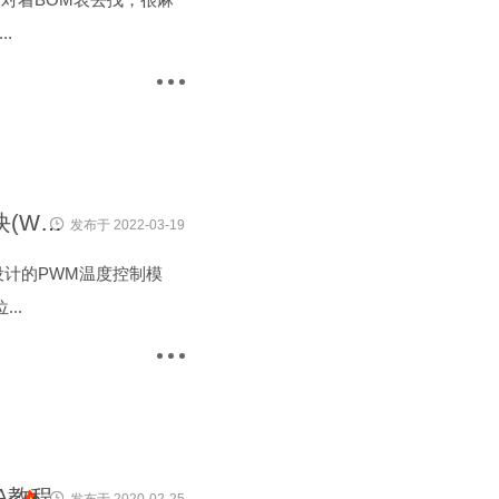
.
台达ESR4856AC改可调专用4线PWM风扇智能温控模块(WL-56WK)
发布于 2022-03-19
充电器设计的PWM温度控制模
..
5A教程