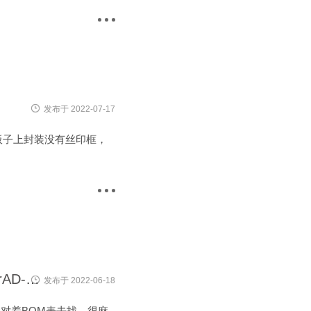
发布于 2022-07-17
板子上封装没有丝印框，
AD导出智能交互式BOM表插件 InteractiveHtmlBomForAD-0.3.17
发布于 2022-06-18
个对着BOM表去找，很麻