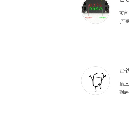
前言
(可
台
插上
到底