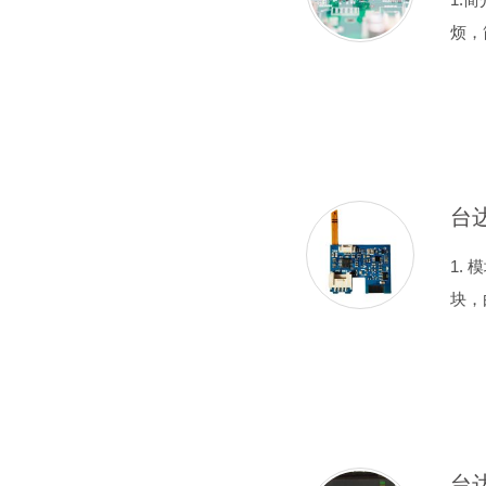
烦，
1. 
块，
台达