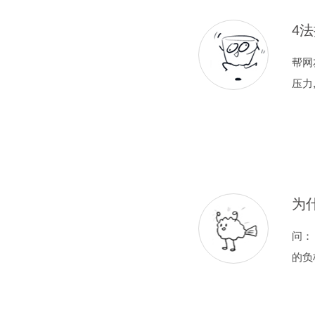
4法
帮网
压力
为
问：
的负