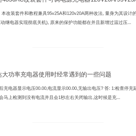
: 本改装套件和教程兼具95v25A和120v20A两种改法, 量身为其
驱动继电器实现彻底关机), 原来的保护功能都在并且新增过温过压...
达大功率充电器使用时经常遇到的一些问题
后充电器显示电压00.00,电流显示00.00,无输出电压? 答: 1:检查
会马上检测到没有电流并且会1秒左右关闭输出,这时候是充...