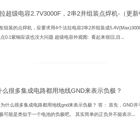
拉超级电容2.7V3000F，2串2并组装点焊机-（更
友组装的点焊机，应要求用4个法拉电容2串2并组装成5.4V(Max)3000
,点0.1紫铜应该也没大问题 超级电容外观图: 看起来很旧,目...
什么很多集成电路都用地线GND来表示负极？
 为什么很多集成电路都用地线gnd来表示负极？ 答： 首先，GND
极可能是类似于一个电池的负极吧。 其实简单的正负并不能表示...