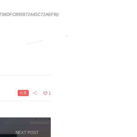
9B8738DFCB95872445C72AEFB|/
分享
1
NEXT POST