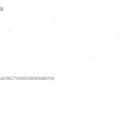
版
1854236C7939003B583A8078|/