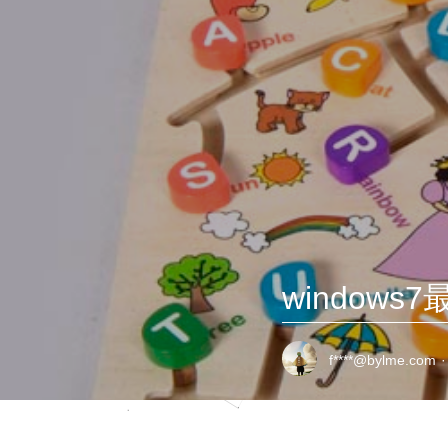
window
f****@bylme.com
·