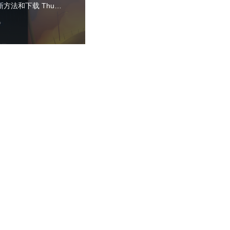
迅雷极速版禁止强制更新方法和下载 ThunderSpeed1.0.35.366