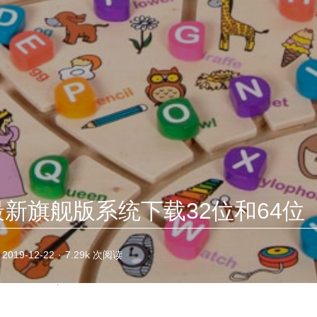
s7最新旗舰版系统下载32位和64位
2019-12-22
·
7.29k 次阅读