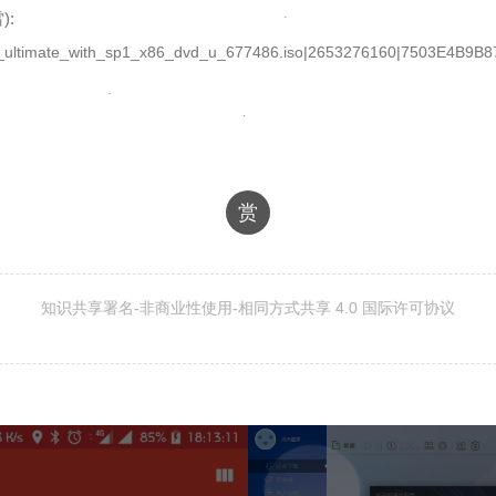
):
s_7_ultimate_with_sp1_x86_dvd_u_677486.iso|2653276160|7503E4B
赏
知识共享署名-非商业性使用-相同方式共享 4.0 国际许可协议