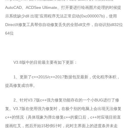
电子负载
AutoCAD、ACDSee Ultimate、打开要进行绘画图片处理的时候提
电源充电器
示系统缺少dll 出现”应用程序无法正常启动(0xc000007b)，使用
电池分容仪
DirectX修复工具帮你自动修复丢失的全部dll文件，自动识别dll32位
软件
64位
JAVA
数据库
V3.8版中的目前最主要有如下更新：
嵌入式
关于本站
1、更新了c++2015/c++2017数据包至最新，优化程序体积，
提高修复成功率。
2、针对V3.7版c++强力修复功能存在的一个小BUG进行了修
复。V3.7版在使用强力修复时，在极个别的电脑上会出现无法修复
c++的情况（具体现象为弹出修复c++的窗口后，c++对应项目前直
接画红叉，然后开始15秒倒计时，此时主界面上的进度条并未走